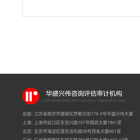
总部:
江苏省南京市建邺区梦都大街176-3号华盛兴伟大厦
上海:
上海市虹口区东宝兴路157号精武大厦1801室
北京:
北京市海淀区莲花池东路39号西金大厦801室
广州:
广州市越秀区东风东路750号广联大厦1407-12室