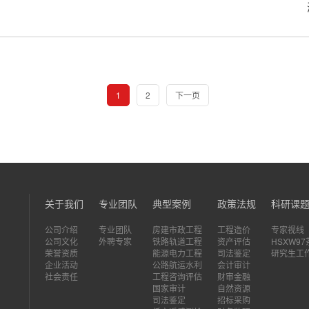
1
2
下一页
关于我们
专业团队
典型案例
政策法规
科研课
公司介绍
专业团队
房建市政工程
工程造价
专家视线
公司文化
外聘专家
铁路轨道工程
资产评估
HSXW9
荣誉资质
能源电力工程
司法鉴定
研究生工
企业活动
公路航运水利
会计审计
社会责任
工程咨询评估
财审金融
国家审计
自然资源
司法鉴定
招标采购