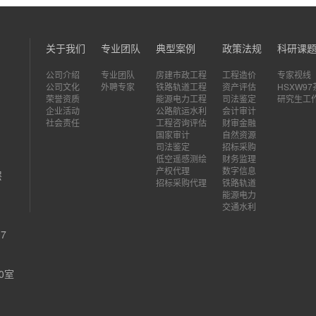
关于我们
专业团队
典型案例
政策法规
科研课
公司介绍
专业团队
房建市政工程
工程造价
专家视线
公司文化
外聘专家
铁路轨道工程
资产评估
HSXW9
荣誉资质
能源电力工程
司法鉴定
研究生工
企业活动
公路航运水利
会计审计
社会责任
工程咨询评估
财审金融
国家审计
自然资源
司法鉴定
招标采购
低空遥感测绘
财务监理
产权代理
数字信息
层
招标采购代理
铁路轨道
能源电力
交通水利
7
0室