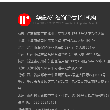
总部:
江苏省南京市建邺区梦都大街176-3号华盛兴伟大厦
上海:
上海市虹口区东宝兴路157号精武大厦1801室
北京:
北京市海淀区莲花池东路39号西金大厦801室
广州:
广州市越秀区东风东路750号广联大厦1407-12室
杭州:
浙江省杭州市萧山区皓月路188号万和国际中心6幢15
天津:
天津市河东区春华街道福建大厦2401
成都:
四川省成都市金牛区蜀西路46号盛大国际2栋1001号
重庆:
重庆市九龙坡区石桥铺科园一路2号大西洋国际大厦120
号
太原:
山西省太原市杏花岭区建设北路196号太铁广场A座151
联系电话:
025-83213161
电子信箱:
hsxw97@greatchinaca.com