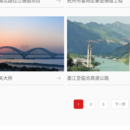
湖北路过江通道项目
杭州市富阳区秦望通道工程
关大桥
墨江至临沧高速公路
1
2
3
下一页