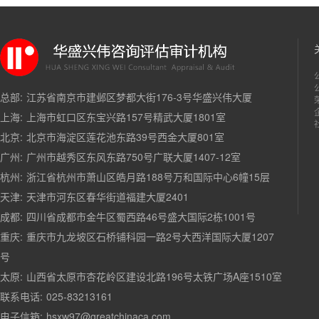
总部:
江苏省南京市建邺区梦都大街176-3号华盛兴伟大厦
上海:
上海市虹口区东宝兴路157号精武大厦1801室
北京:
北京市海淀区莲花池东路39号西金大厦801室
广州:
广州市越秀区东风东路750号广联大厦1407-12室
杭州:
浙江省杭州市萧山区皓月路188号万和国际中心6幢15层
天津:
天津市河东区春华街道福建大厦2401
成都:
四川省成都市金牛区蜀西路46号盛大国际2栋1001号
重庆:
重庆市九龙坡区石桥铺科园一路2号大西洋国际大厦1207
号
太原:
山西省太原市杏花岭区建设北路196号太铁广场A座1510室
联系电话:
025-83213161
电子信箱:
hsxw97@greatchinaca.com