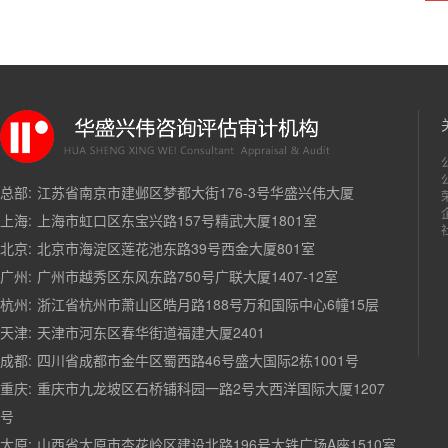
总部:
江苏省南京市建邺区梦都大街176-3号华盛兴伟大厦
上海:
上海市虹口区东宝兴路157号精武大厦1801室
北京:
北京市海淀区莲花池东路39号西金大厦801室
广州:
广州市越秀区东风东路750号广联大厦1407-12室
杭州:
浙江省杭州市萧山区皓月路188号万和国际中心6幢15层
天津:
天津市河东区春华街道福建大厦2401
成都:
四川省成都市金牛区蜀西路46号盛大国际2栋1001号
重庆:
重庆市九龙坡区石桥铺科园一路2号大西洋国际大厦1207
号
太原:
山西省太原市杏花岭区建设北路196号太铁广场A座1510室